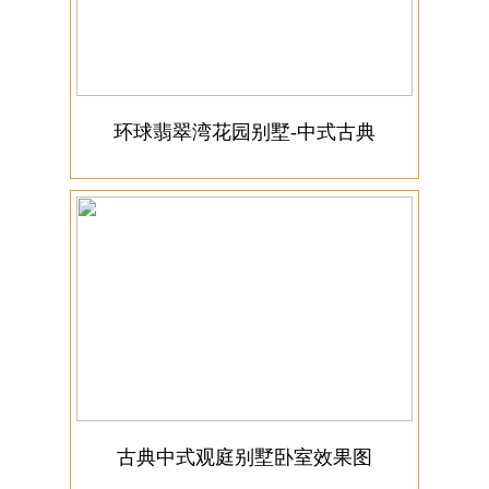
环球翡翠湾花园别墅-中式古典
古典中式观庭别墅卧室效果图