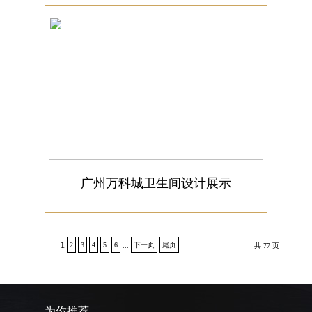
广州万科城卫生间设计展示
1
2
3
4
5
6
下一页
尾页
...
共 77 页
为你推荐