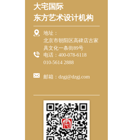
大宅国际
东方艺术设计机构
地址：
北京市朝阳区高碑店古家
具文化一条街89号
电话：400-078-6118
010-5614 2888
邮箱：dzgj@dzgj.com