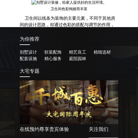
卫生间色彩绚丽而丰富
卫生间以线条为装饰的主要元素，不同于其他房
间的设计思路，却通过色彩的搭配与调节的作用，
依然可以展现出乡村之美，也不失为一次乡村之
旅。
为你推荐
别墅设计
软装配饰
精艺良工
精细选材
配套设施
精心服务
庭院园林
大宅专题
在线预约尊享贵宾体验
关注我们