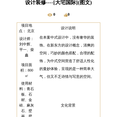
设计装修----[大宅国际](图文)
0
0
项目地
设计说明
点： 北京
在本案中式设计中，没有奢华的装
设计师：
刘中辉、
饰。在新东方的设计概念，清爽的
平一、柴
空间，巧妙的颜色搭配，合理的配
鑫
饰，为中式空间营造了舒适人性化
项目面
的曼妙体验，呈现的是一种简单大
积：800
㎡
气，但又不乏诗情与写意的空间。
使用材
料：青石
板、石
材、金
砖、麻灰
文化背景
石、壁
画、壁