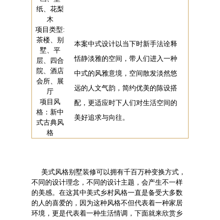
纸、花梨
木
项目类型:
茶楼、别
本案中式设计以当下时新手法诠释
墅、平
恬静淡雅的空间，带人们进入一种
层、四合
院、酒店
中式的风雅意境，空间散发淡然悠
会所、展
远的人文气韵，简约优美的陈设搭
厅
项目风
配，更适应时下人们对生活空间的
格：新中
美好追求与向往。
式古典风
格
美式风格别墅装修可以拥有千百万种变换方式，
不同的设计理念，不同的设计主题，会产生不一样
的美感。在这其中美式乡村风格一直是备受大多数
的人的喜爱的，因为这种风格不但代表着一种家居
环境，更是代表着一种生活情调，下面就来欣赏乡