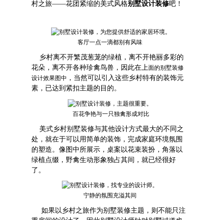
村之旅——花团紧缩的美式风格
别墅设计装修
吧！
客厅一点一滴都别有风味
乡村离不开繁茂葱茏的绿植，离不开艳丽多彩的
花朵，离不开各种珍禽鸟兽，因此在上
面的
别墅装修
，当然可以引入这些乡村特有的装饰元
设计效果图
中
素，已达到紧扣主题的目的。
百花争艳与一只独禽形成对比
美式乡村别墅装修与其他设计方式最大的不同之
处，就在于可以用简单的装饰，完成家庭环境氛围
的塑造。像图中所展示，桌案以花束装扮，角落以
绿植点缀，野禽生动形象独占其间，就已经很好
了。
宁静的氛围充溢其间
如果以乡村之旅作为别墅装修主题，则不能只注