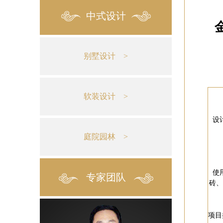
中式设计
别墅设计 >
软装设计 >
设
庭院园林 >
使
专家团队
砖、
项目