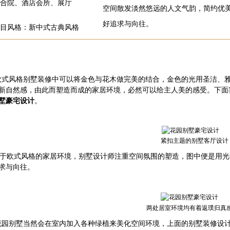
合院、酒店会所、展厅
空间散发淡然悠远的人文气韵，简约优
好追求与向往。
目风格：新中式古典风格
式风格
别墅装修
中可以将金色与花木做完美的结合，金色的光用圣洁、
新自然感，由此而塑造而成的家居环境，必然可以给主人美的感受。下面
墅豪宅设计
。
紧扣主题的别墅客厅设计
欧式风格的家居环境，
别墅设计师
注重空间氛围的塑造，图中便是用光
求与向往。
两处居室环境均有着返璞归真
别墅当然会在室内加入各种绿植来美化空间环境，上面的
别墅装修设