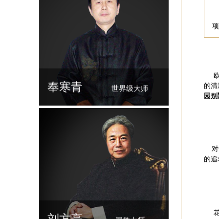
项
欧
奉寒青
的清
世界级大师
园别
对于
的追
花园