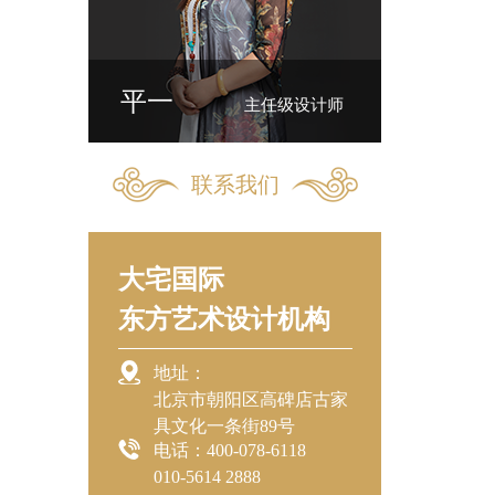
平一
主任级设计师
联系我们
大宅国际
东方艺术设计机构
地址：
北京市朝阳区高碑店古家
具文化一条街89号
电话：400-078-6118
010-5614 2888