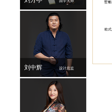
刘方亭
国学大师
墅餐
欧式
刘中辉
设计总监