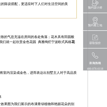
美的陈设搭配，更适应时下人们对生活空间的美
预约设计师
预约看工地
雅致的气息充溢在房间的各处角落；花木具有田园般
我们就一起欣赏金色花园 典雅绚烂宁波欧式风格
花
获取报价
400-078-6118
将室内渲染成金色，进而表达出别墅主人对于高品质
感
计效果图
为
我们展示的布满青绿植物和艳丽花朵的别