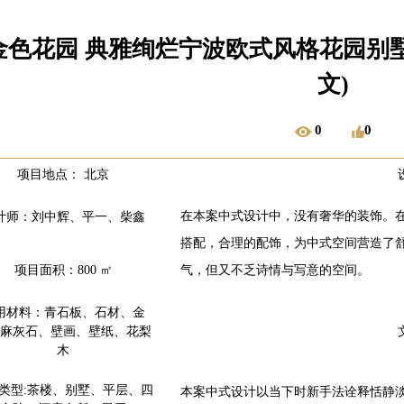
金色花园 典雅绚烂宁波欧式风格花园别墅豪宅
文)
0
0
项目地点： 北京
在本案中式设计中，没有奢华的装饰。
计师：刘中辉、平一、柴鑫
搭配，合理的配饰，为中式空间营造了
项目面积：800 ㎡
气，但又不乏诗情与写意的空间。
用材料：青石板、石材、金
麻灰石、壁画、壁纸、花梨
木
类型:茶楼、别墅、平层、四
本案中式设计以当下时新手法诠释恬静