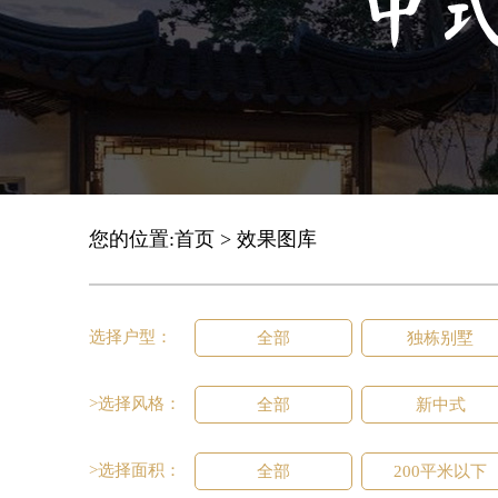
您的位置:
首页
>
效果图库
选择户型：
全部
独栋别墅
>选择风格：
全部
新中式
>选择面积：
全部
200平米以下