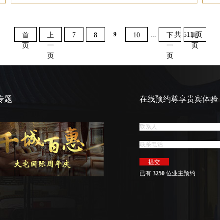
9
...
共 511 页
首
上
7
8
10
下
尾
页
一
一
页
页
页
专题
在线预约尊享贵宾体验
已有
3250
位业主预约