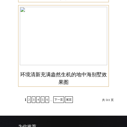
环境清新充满盎然生机的地中海别墅效
果图
1
2
3
4
5
6
下一页
尾页
...
共 511 页
为你推荐